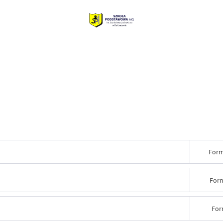
Form
Form
For